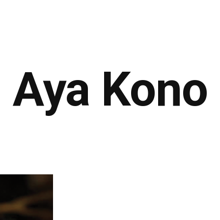
IF
LES NUITS DES REMPARTS
LES ARTISTES
À PRO
Aya Kono