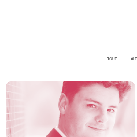
L
TOUT
AL
VIOLON
Quentin Vogel