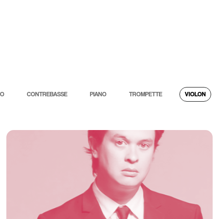
E COLLECTIF
LES NUITS DES REMPARTS
LES ARTISTES
À 
TO
CONTREBASSE
PIANO
TROMPETTE
VIOLON
VIOLON
Nicolas Van Kuijk